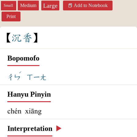
Large
Medium
Add to Notebook
Small
Print
沉
香
Bopomofo
ˊ
ㄔㄣ
ㄒㄧㄤ
Hanyu Pinyin
chén xiāng
Interpretation
▶️