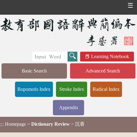
☰
Learning Notebook
Basic Search
Advanced Search
Bopomofo Index
Stroke Index
Radical Index
Appendix
Homepage
>
Dictionary Review
> 沉香
:::