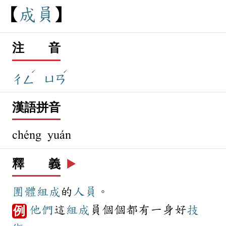
成
員
注 音
ˊ
ˊ
ㄔㄥ
ㄩㄢ
漢語拼音
chéng yuán
釋 義
▶️
團體
組成
的
人員
。
他們
這
組成
員個個都有一身好
技
例