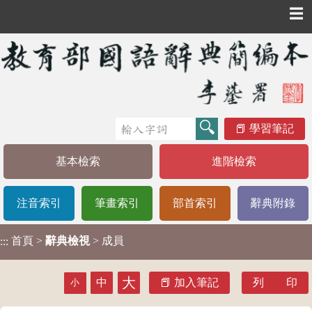
☰
學習筆記
基本檢索
進階檢索
注音索引
筆畫索引
部首索引
辭典附錄
首頁
>
辭典檢視
> 成員
:::
大
中
加入筆記
列 印
小