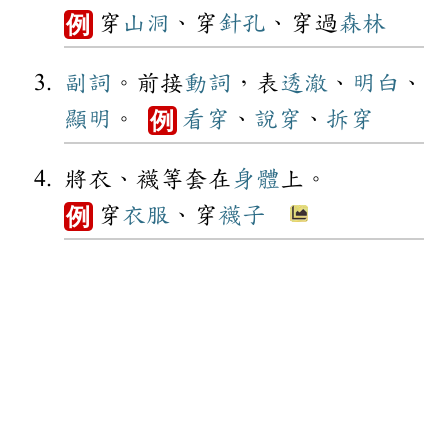
穿
山洞
、穿
針孔
、穿過
森林
例
副詞
。前接
動詞
，表
透澈
、
明白
、
顯明
。
看穿
、
說穿
、
拆穿
例
將衣、襪等套在
身體
上。
穿
衣服
、穿
襪子
例
圖 片