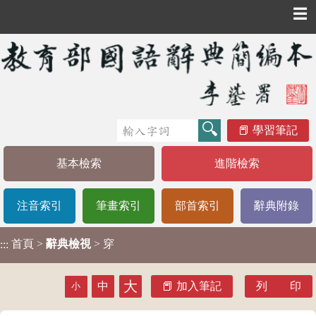
☰
學習筆記
基本檢索
進階檢索
注音索引
筆畫索引
部首索引
辭典附錄
首頁
>
辭典檢視
> 穿
:::
大
中
加入筆記
列 印
小