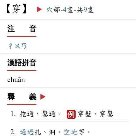
穿
▶️
穴
部-
4
畫-共
9
畫
注 音
ㄔㄨㄢ
漢語拼音
chuān
釋 義
▶️
挖通、鑿通。
穿壁、穿鑿
例
通過
孔、洞、
空地
等。