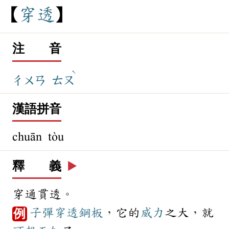
穿
透
注 音
ˋ
ㄔㄨㄢ
ㄊㄡ
漢語拼音
chuān tòu
釋 義
▶️
穿通貫透。
子彈
穿透
鋼板
，它的
威力
之大，就
例