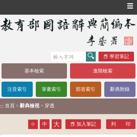
☰
學習筆記
基本檢索
進階檢索
注音索引
筆畫索引
部首索引
辭典附錄
首頁
>
辭典檢視
> 穿透
:::
大
中
加入筆記
列 印
小