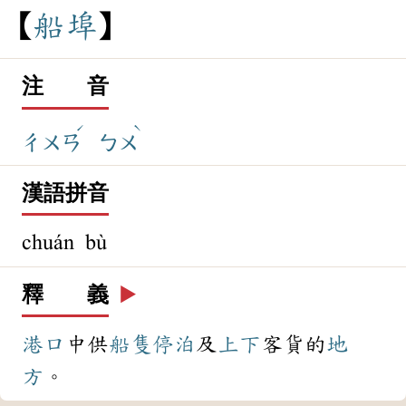
船
埠
注 音
ˊ
ˋ
ㄔㄨㄢ
ㄅㄨ
漢語拼音
chuán bù
釋 義
▶️
港口
中供
船隻
停泊
及
上下
客貨的
地
方
。