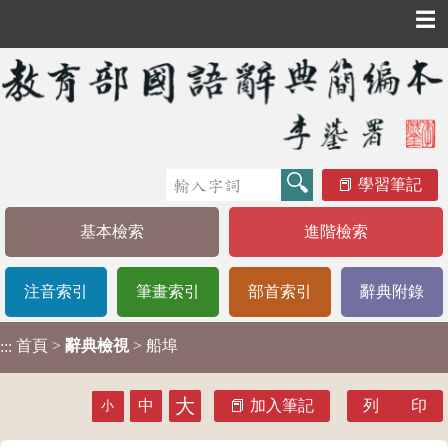
☰
學習筆記
基本檢索
進階檢索
注音索引
筆畫索引
部首索引
辭典附錄
首頁
>
辭典檢視
> 船埠
:::
大
中
加入筆記
列 印
小