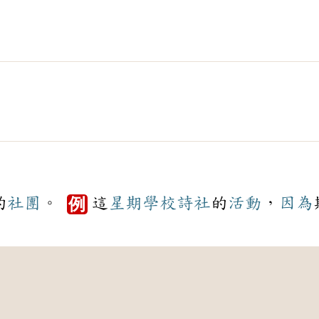
的
社團
。
這
星期
學校
詩社
的
活動
，
因為
例