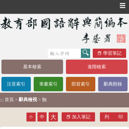
☰
學習筆記
基本檢索
進階檢索
注音索引
筆畫索引
部首索引
辭典附錄
首頁
>
辭典檢視
> 蝕
:::
大
中
加入筆記
列 印
小