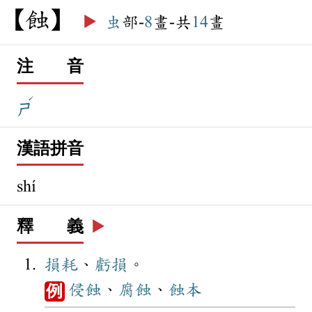
蝕
▶️
虫
部-
8
畫-共
14
畫
注 音
ˊ
ㄕ
漢語拼音
shí
釋 義
▶️
損耗
、
虧損
。
侵蝕
、
腐蝕
、
蝕本
例