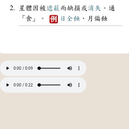
星體因被
遮蔽
而缺損或
消失
。通
「食」。
日全蝕
、月偏蝕
例