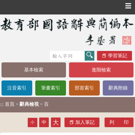
☰
學習筆記
基本檢索
進階檢索
注音索引
筆畫索引
部首索引
辭典附錄
首頁
>
辭典檢視
> 百
:::
大
中
加入筆記
列 印
小