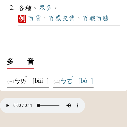
各種、
眾多
。
百貨
、
百感交集
、
百戰百勝
例
多 音
ˇ
ˊ
[bǎi ]
[bó ]
ㄅㄞ
ㄅㄛ