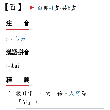
百
▶️
白
部-
1
畫-共
6
畫
注 音
ˇ
ㄅㄞ
漢語拼音
bǎi
釋 義
數目字。十的十倍。
大寫
為
「佰」。