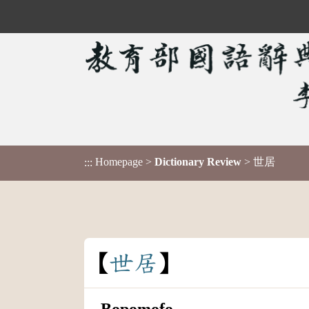
Homepage
>
Dictionary Review
> 世居
:::
世
居
Bopomofo