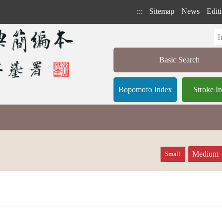
:::
Sitemap
News
Editi
Basic Search
Bopomofo Index
Stroke I
Medium
Small