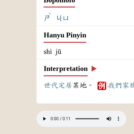
ˋ
ㄕ
ㄐㄩ
Hanyu Pinyin
shì jū
Interpretation
▶️
世代
定居
某地。
我們
家
例