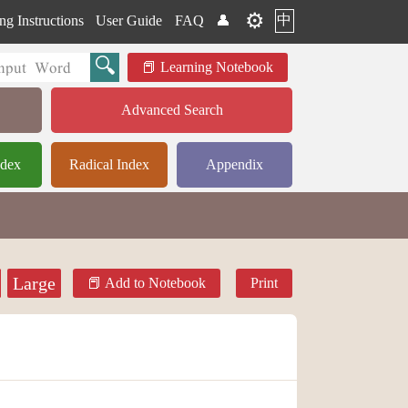
⚙️
中
ng Instructions
User Guide
FAQ
👤
Learning Notebook
Advanced Search
ndex
Radical Index
Appendix
Large
Add to Notebook
Print