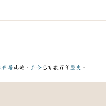
族
世居
此地，
至今
已有數百年
歷史
。