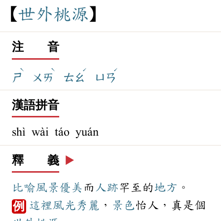
世
外
桃
源
注 音
ˋ
ˋ
ˊ
ˊ
ㄕ
ㄨㄞ
ㄊㄠ
ㄩㄢ
漢語拼音
shì wài táo yuán
釋 義
▶️
比喻
風景
優美
而
人跡
罕至的
地方
。
這裡
風光
秀麗
，
景色
怡人，真是個
例