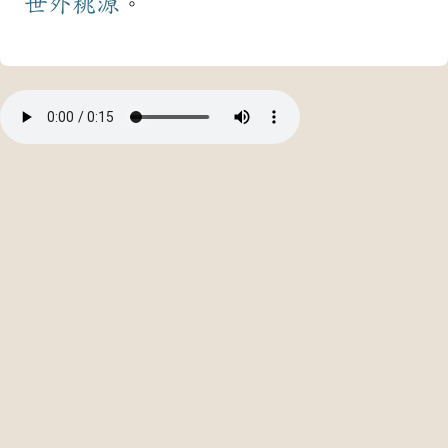
世外桃源
。