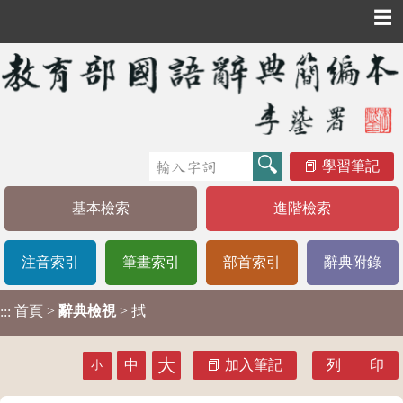
☰
學習筆記
基本檢索
進階檢索
注音索引
筆畫索引
部首索引
辭典附錄
首頁
>
辭典檢視
> 拭
:::
大
中
加入筆記
列 印
小