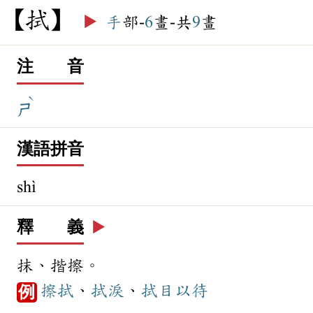
拭
▶️
手
部-
6
畫-共
9
畫
注 音
ˋ
ㄕ
漢語拼音
shì
釋 義
▶️
抹、揩擦。
擦拭
、
拭淚
、
拭目以待
例