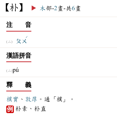
朴
▶️
木
部-
2
畫-共
6
畫
注 音
ˊ
ㄆㄨ
漢語拼音
pú
釋 義
樸實
、
敦厚
。通「樸」。
朴素、朴直
例