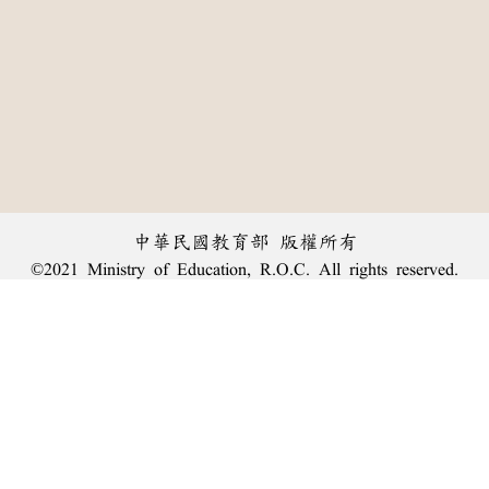
中華民國教育部 版權所有
©2021 Ministry of Education, R.O.C. All rights reserved.
︿
:::
個資法及隱私聲明
|
辭典公眾授權網
|
意見交流
|
網網相連
三峽總院區地址：新北市三峽區三樹路2號、
臺北院區地址：臺北市大安區和平東路一段179號、
回頂端