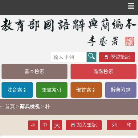
☰
學習筆記
基本檢索
進階檢索
注音索引
筆畫索引
部首索引
辭典附錄
首頁
>
辭典檢視
> 朴
:::
大
中
加入筆記
列 印
小