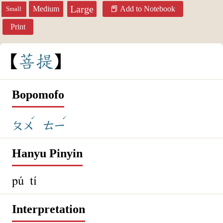
Large
Medium
Add to Notebook
Small
Print
菩
提
Bopomofo
ˊ
ˊ
ㄆㄨ
ㄊㄧ
Hanyu Pinyin
pú tí
Interpretation