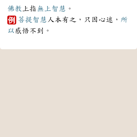
佛教
上指
無上
智慧
。
菩提
智慧
人本有之，只因心迷，
所
例
以
感悟不到。