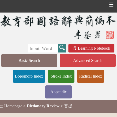
☰
Learning Notebook
Basic Search
Advanced Search
Bopomofo Index
Stroke Index
Radical Index
Appendix
Homepage
>
Dictionary Review
> 菩提
:::