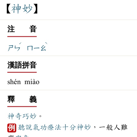
神
妙
注 音
ˊ
ˋ
ㄕㄣ
ㄇㄧㄠ
漢語拼音
shén miào
釋 義
神奇
巧妙
。
聽說
氣功療法
十分
神妙
，一般人難
例