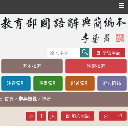
☰
學習筆記
基本檢索
進階檢索
注音索引
筆畫索引
部首索引
辭典附錄
首頁
>
辭典檢視
> 神妙
:::
大
中
加入筆記
列 印
小