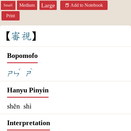
Large
Medium
Add to Notebook
Small
Print
審
視
Bopomofo
ˇ
ˋ
ㄕㄣ
ㄕ
Hanyu Pinyin
shěn shì
Interpretation