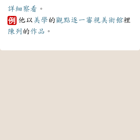
詳細
察看
。
他以
美學
的
觀點
逐一
審視
美術館
裡
例
陳列
的
作品
。