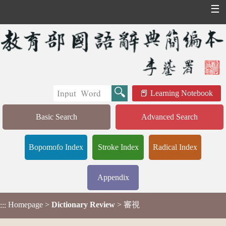
☰
Learning Notebook
Basic Search
Advanced Search
Bopomofo Index
Stroke Index
Radical Index
Appendix
Homepage
>
Dictionary Review
> 審視
:::