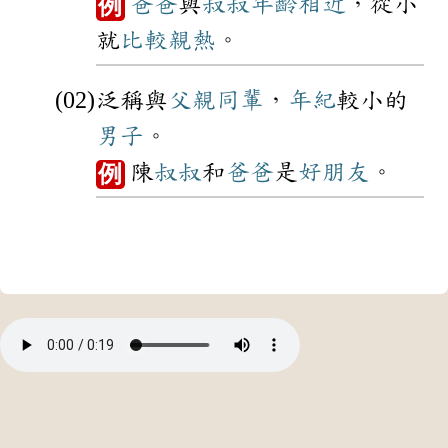
爸爸
與
叔叔
年齡
相近
，從小
例
就
比較
親熱
。
泛稱與
父親
同輩
，
年紀
較小的
男子
。
陳
叔叔
和
爸爸
是
好朋友
。
例