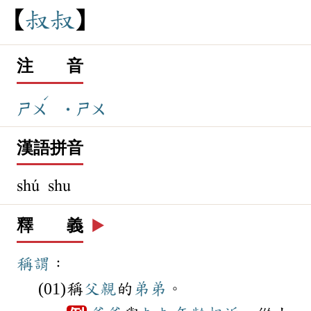
叔
叔
注 音
ˊ
ㄕㄨ
˙ㄕㄨ
漢語拼音
shú shu
釋 義
▶️
稱謂
：
稱
父親
的
弟弟
。