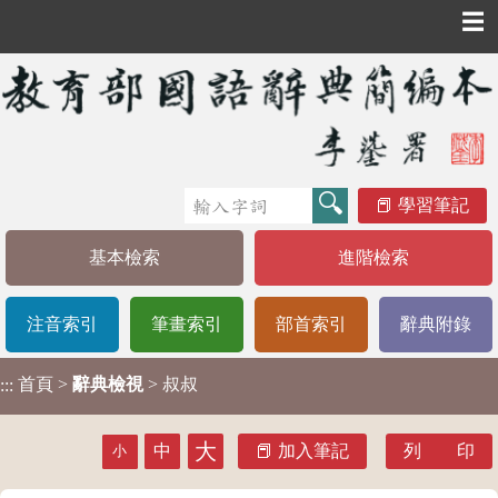
☰
學習筆記
基本檢索
進階檢索
注音索引
筆畫索引
部首索引
辭典附錄
首頁
>
辭典檢視
> 叔叔
:::
大
中
加入筆記
列 印
小