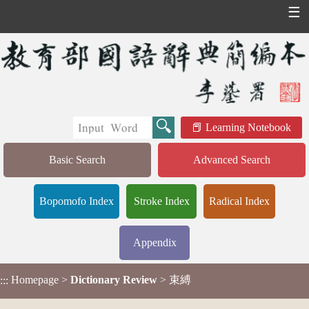
☰
Learning Notebook
Basic Search
Advanced Search
Bopomofo Index
Stroke Index
Radical Index
Appendix
Homepage
>
Dictionary Review
> 束縛
:::