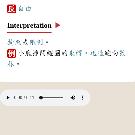
自由
反
Interpretation
▶️
拘束
或
限制
。
小鹿掙開繩圈的
束縛
，
迅速
跑向
叢
例
林
。