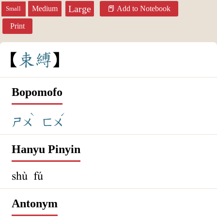
Large
Medium
Add to Notebook
Small
Print
束
縛
Bopomofo
ˋ
ˊ
ㄕㄨ
ㄈㄨ
Hanyu Pinyin
shù fú
Antonym