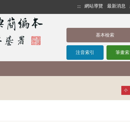
網站導覽
最新消息
:::
基本檢索
注音索引
筆畫索
小