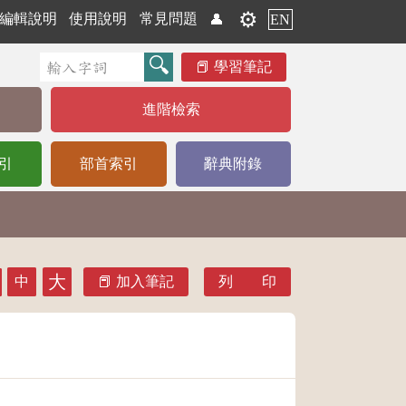
⚙️
編輯說明
使用說明
常見問題
👤
EN
學習筆記
進階檢索
引
部首索引
辭典附錄
大
中
加入筆記
列 印