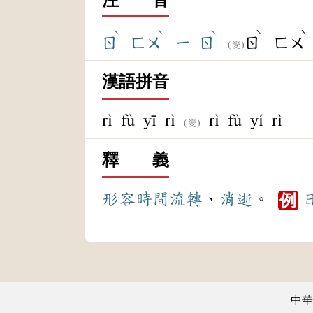
ˋ
ˋ
ˋ
ˋ
ˋ
ㄖ
ㄈㄨ
ㄧ
ㄖ
ㄖ
ㄈㄨ
(變)
漢語拼音
rì fù yī rì
rì fù yí rì
(變)
釋 義
形容
時間
流轉
、
消逝
。
例
中華