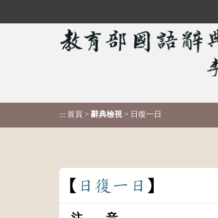
首頁
>
辭典檢視
> 日復一日
:::
日
復
一
日
注 音