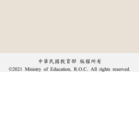
中華民國教育部 版權所有
©2021 Ministry of Education, R.O.C. All rights reserved.
︿
:::
個資法及隱私聲明
|
辭典公眾授權網
|
意見交流
|
網網相連
三峽總院區地址：新北市三峽區三樹路2號、
臺北院區地址：臺北市大安區和平東路一段179號、
回頂端
臺中院區地址：臺中市豐原區師範街67號