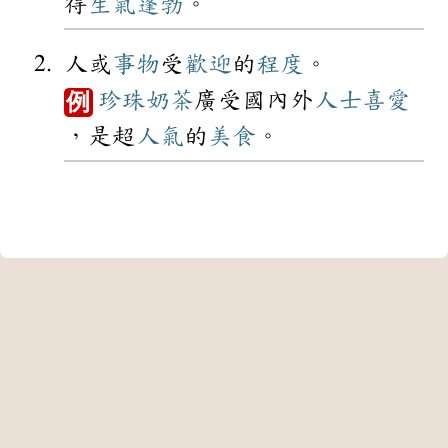
得
生氣蓬勃
。
人或
事物
受
歡迎
的
程度
。
珍珠
奶茶
廣受國內外
人士
喜愛
例
，是超
人氣
的
美食
。