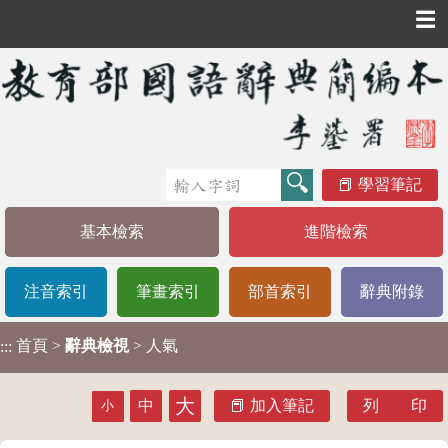
☰
學習筆記
基本檢索
進階檢索
注音索引
筆畫索引
部首索引
辭典附錄
首頁
>
辭典檢視
> 人氣
:::
大
中
加入筆記
列 印
小