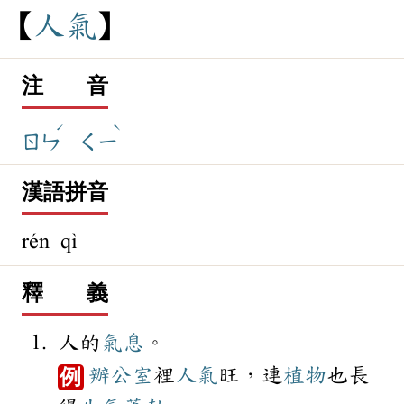
人
氣
注 音
ˊ
ˋ
ㄖㄣ
ㄑㄧ
漢語拼音
rén qì
釋 義
人的
氣息
。
辦公室
裡
人氣
旺，連
植物
也長
例