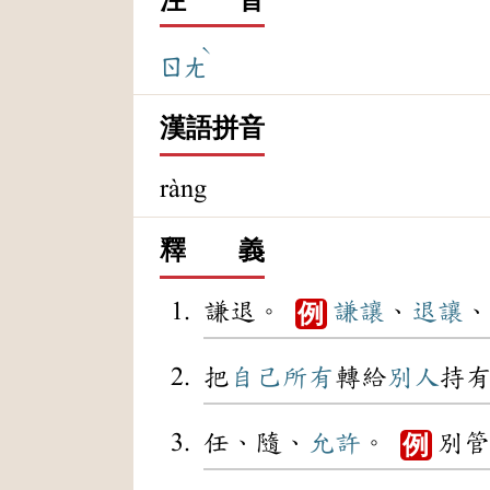
ˋ
ㄖㄤ
漢語拼音
ràng
釋 義
謙退。
謙讓
、
退讓
、
例
把
自己
所有
轉給
別人
持
任、隨、
允許
。
別管
例