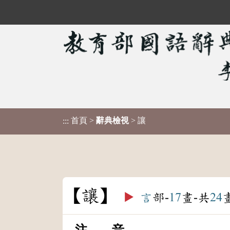
首頁
>
辭典檢視
> 讓
:::
讓
▶️
言
部-
17
畫-共
24
注 音