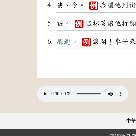
使、令。
我讓他到街
例
被。
這杯茶讓他打翻
例
躲避
。
讓開！車子來
例
中華