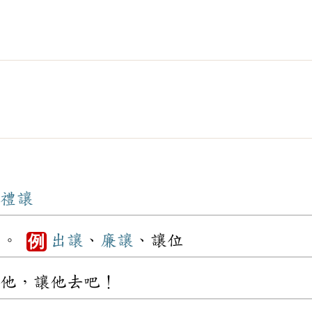
禮讓
有。
出讓
、
廉讓
、讓位
例
他，讓他去吧！