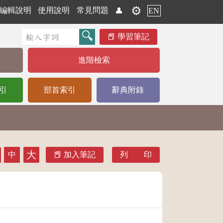
⚙️
編輯說明
使用說明
常見問題
👤
EN
學習筆記
進階檢索
引
部首索引
辭典附錄
大
中
加入筆記
列 印