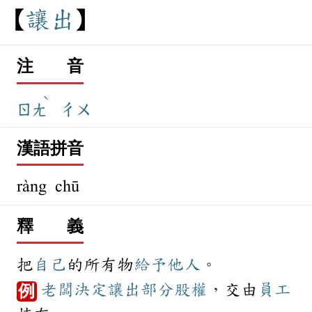
讓
出
注 音
ˋ
ㄖㄤ
ㄔㄨ
漢語拼音
ràng chū
釋 義
把
自己
的所有物
給予
他人
。
老闆
決定
讓出
部分
股權
，交由
員工
例