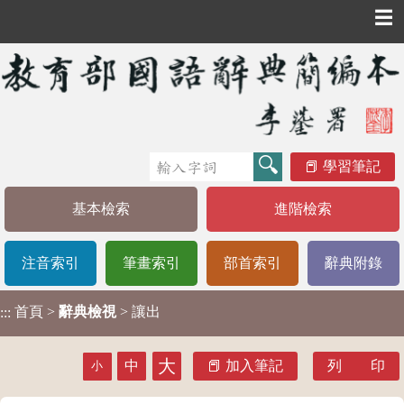
☰
學習筆記
基本檢索
進階檢索
注音索引
筆畫索引
部首索引
辭典附錄
首頁
>
辭典檢視
> 讓出
:::
大
中
加入筆記
列 印
小