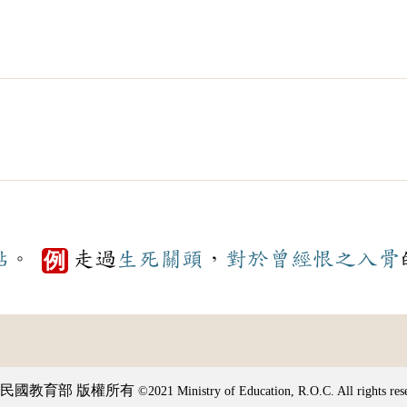
點
。
走過
生死關頭
，
對於
曾經
恨之入骨
例
民國教育部 版權所有
©2021 Ministry of Education, R.O.C. All rights res