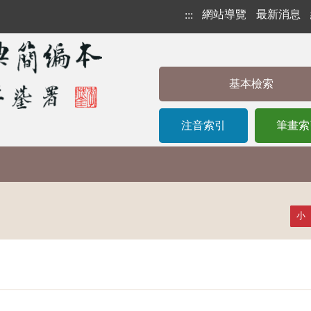
網站導覽
最新消息
:::
基本檢索
注音索引
筆畫索
小