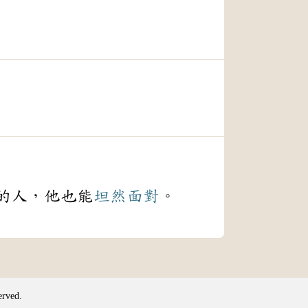
的人，他也能
坦然
面對
。
erved.