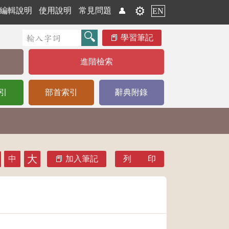
⚙️
編輯說明
使用說明
常見問題
👤
EN
學習筆記
進階檢索
引
部首索引
辭典附錄
大
中
加入筆記
列 印