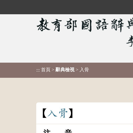
首頁
>
辭典檢視
> 入骨
:::
入
骨
注 音