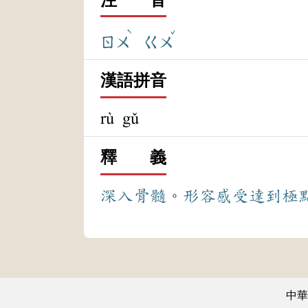
ˋ
ˇ
ㄖㄨ
ㄍㄨ
漢語拼音
rù gǔ
釋 義
深入
骨髓
。
形容
感受
達到
極
中華