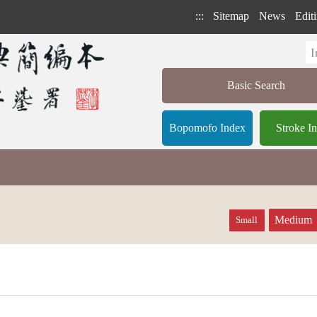
:::
Sitemap
News
Editi
Basic Search
Bopomofo Index
Stroke I
Medium
Small