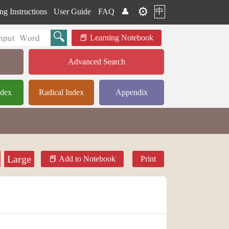
⚙️
中
ng Instructions
User Guide
FAQ
👤
Learning Notebook
Advanced Search
ndex
Radical Index
Appendix
Large
Add to Notebook
Print