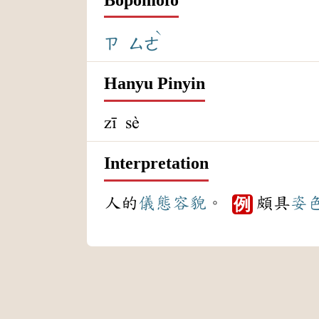
ˋ
ㄗ
ㄙㄜ
Hanyu Pinyin
zī sè
Interpretation
人的
儀態
容貌
。
頗具
姿
例