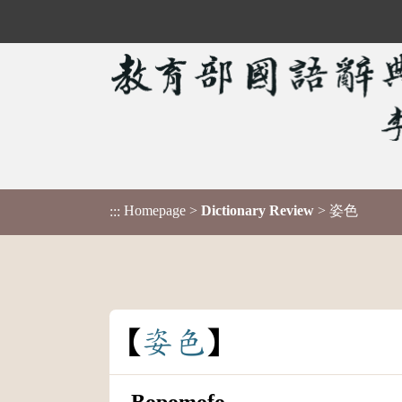
Homepage
>
Dictionary Review
> 姿色
:::
姿
色
Bopomofo