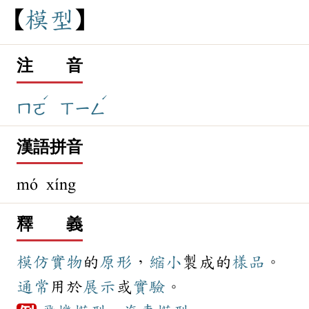
模
型
注 音
ˊ
ˊ
ㄇㄛ
ㄒㄧㄥ
漢語拼音
mó xíng
釋 義
模仿
實物
的
原形
，
縮小
製成的
樣品
。
通常
用於
展示
或
實驗
。