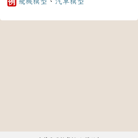
飛機
模型
、
汽車
模型
例