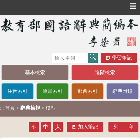
☰
學習筆記
基本檢索
進階檢索
注音索引
筆畫索引
部首索引
辭典附錄
首頁
>
辭典檢視
> 模型
:::
大
中
加入筆記
列 印
小