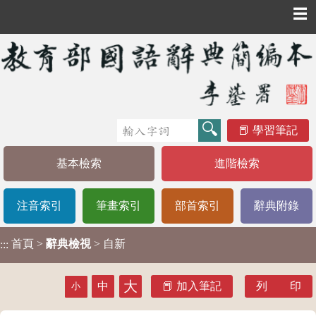
☰
學習筆記
基本檢索
進階檢索
注音索引
筆畫索引
部首索引
辭典附錄
首頁
>
辭典檢視
> 自新
:::
大
中
加入筆記
列 印
小