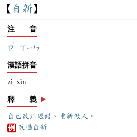
自
新
注 音
ˋ
ㄗ
ㄒㄧㄣ
漢語拼音
zì xīn
釋 義
▶️
自己
改正
過錯
，
重新
做人
。
改過自新
例