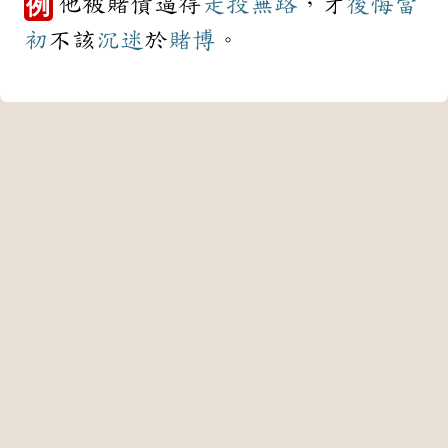
他被賭債逼得
走投無路
，才
後悔
當
例
初
不該
沉迷
於
賭博
。