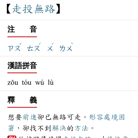
走
投
無
路
注 音
ˇ
ˊ
ˊ
ˋ
ㄗㄡ
ㄊㄡ
ㄨ
ㄌㄨ
漢語拼音
zǒu tóu wú lù
釋 義
想要
前進
卻已無路可走。
形容
處境
困
窘
，卻找不到
解決
的
方法
。