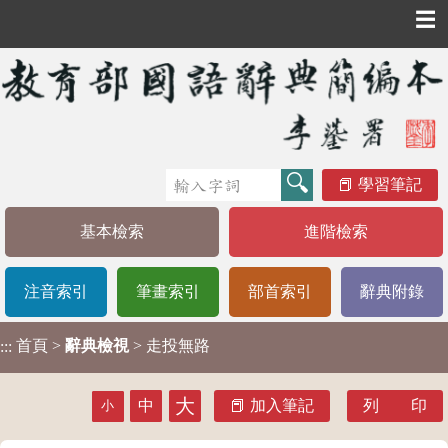
☰
學習筆記
基本檢索
進階檢索
注音索引
筆畫索引
部首索引
辭典附錄
首頁
>
辭典檢視
> 走投無路
:::
大
中
加入筆記
列 印
小