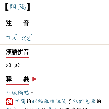
阻
隔
注 音
ˇ
ˊ
ㄗㄨ
ㄍㄜ
漢語拼音
zǔ gé
釋 義
▶️
阻礙
隔絕
。
空間
的
距離
雖然
阻隔
了
他們
見面
的
例