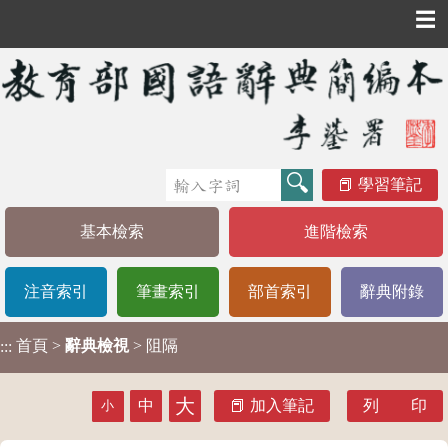
☰
學習筆記
基本檢索
進階檢索
注音索引
筆畫索引
部首索引
辭典附錄
首頁
>
辭典檢視
> 阻隔
:::
大
中
加入筆記
列 印
小