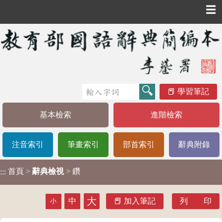
☰
學習筆記
基本檢索
進階檢索
注音索引
筆畫索引
部首索引
辭典附錄
首頁
>
辭典檢視
> 鑽
:::
大
中
加入筆記
列 印
小