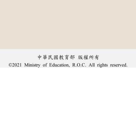
中華民國教育部 版權所有
©2021 Ministry of Education, R.O.C. All rights reserved.
︿
:::
個資法及隱私聲明
|
辭典公眾授權網
|
意見交流
|
網網相連
三峽總院區地址：新北市三峽區三樹路2號、
臺北院區地址：臺北市大安區和平東路一段179號、
回頂端
臺中院區地址：臺中市豐原區師範街67號
電話總機：
(02)7740-7890
、
傳真：(02)7740-7064、