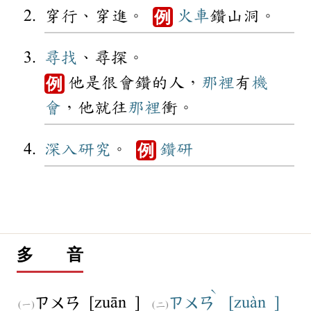
穿行、穿進。
火車
鑽山洞。
例
尋找
、尋探。
他是很會鑽的人，
那裡
有
機
例
會
，他就往
那裡
衝。
深入
研究
。
鑽研
例
多 音
ˋ
[zuān ]
[zuàn ]
ㄗㄨㄢ
ㄗㄨㄢ