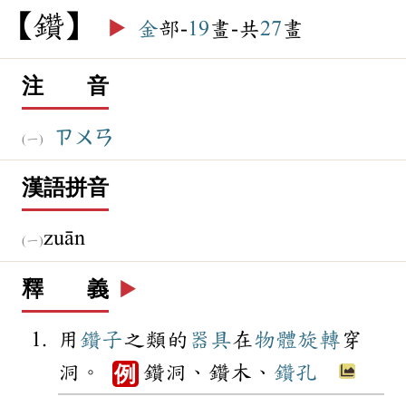
鑽
▶️
金
部-
19
畫-共
27
畫
注 音
ㄗㄨㄢ
漢語拼音
zuān
釋 義
▶️
用
鑽子
之類的
器具
在
物體
旋轉
穿
洞。
鑽洞、鑽木、
鑽孔
例