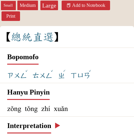
Large
Medium
Add to Notebook
Small
Print
總
統
直
選
Bopomofo
ˇ
ˇ
ˊ
ˇ
ㄗㄨㄥ
ㄊㄨㄥ
ㄓ
ㄒㄩㄢ
Hanyu Pinyin
zǒng tǒng zhí xuǎn
Interpretation
▶️