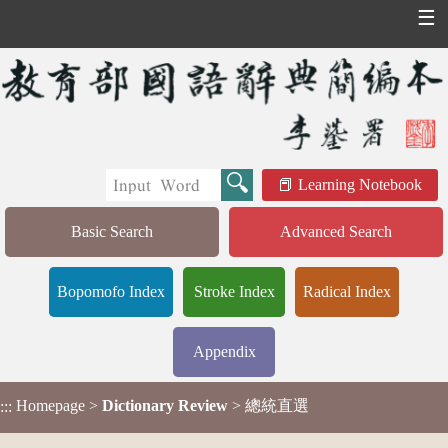
☰
Learning Notebook
Basic Search
Advanced Search
Bopomofo Index
Stroke Index
Radical Index
Appendix
Homepage
>
Dictionary Review
> 總統直選
:::