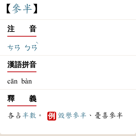
參
半
注 音
ˋ
ㄘㄢ
ㄅㄢ
漢語拼音
cān bàn
釋 義
各占
半數
。
毀譽參半
、憂喜參半
例