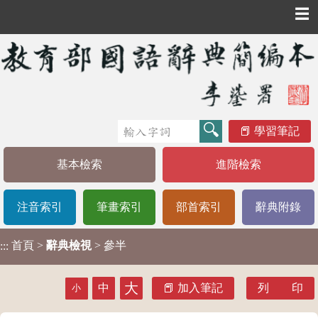
☰
學習筆記
基本檢索
進階檢索
注音索引
筆畫索引
部首索引
辭典附錄
首頁
>
辭典檢視
> 參半
:::
大
中
加入筆記
列 印
小