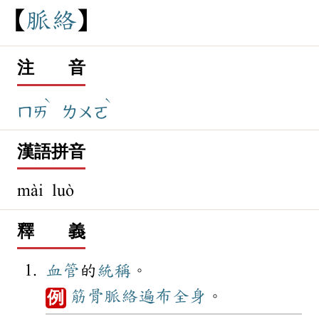
脈
絡
注 音
ˋ
ˋ
ㄇㄞ
ㄌㄨㄛ
漢語拼音
mài luò
釋 義
血管
的
統稱
。
筋骨
脈絡
遍布
全身
。
例