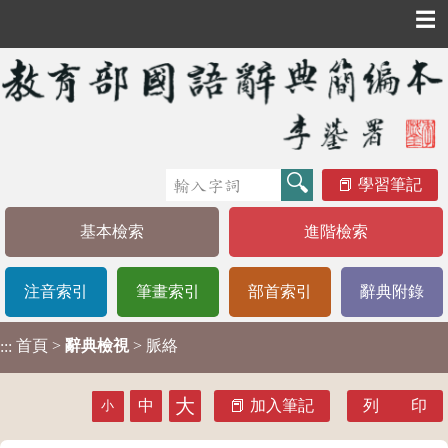
☰
學習筆記
基本檢索
進階檢索
注音索引
筆畫索引
部首索引
辭典附錄
首頁
>
辭典檢視
> 脈絡
:::
大
中
加入筆記
列 印
小