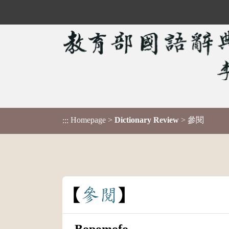
Homepage
>
Dictionary Review
> 參閱
:::
參
閱
Bopomofo