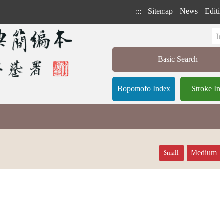
:::
Sitemap
News
Editi
Basic Search
Bopomofo Index
Stroke I
Medium
Small