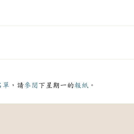
名單
，請
參閱
下星期一的
報紙
。