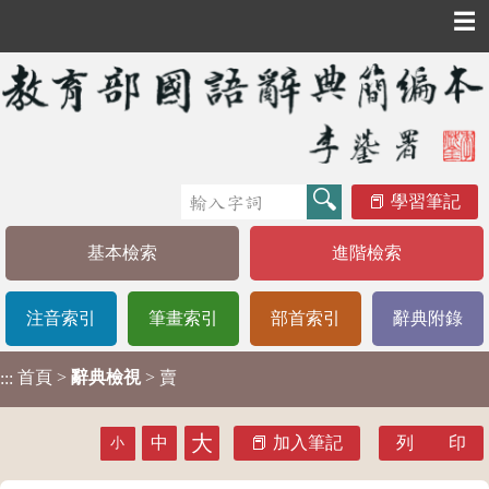
☰
學習筆記
基本檢索
進階檢索
注音索引
筆畫索引
部首索引
辭典附錄
首頁
>
辭典檢視
> 賣
:::
大
中
加入筆記
列 印
小