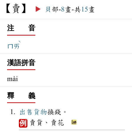
賣
▶️
貝
部-
8
畫-共
15
畫
注 音
ˋ
ㄇㄞ
漢語拼音
mài
釋 義
出售
貨物
換錢。
賣貨、賣花
例