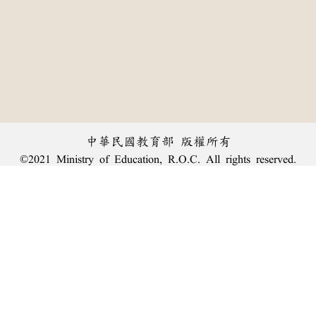
中華民國教育部 版權所有
©2021 Ministry of Education, R.O.C. All rights reserved.
︿
:::
個資法及隱私聲明
|
辭典公眾授權網
|
意見交流
|
網網相連
三峽總院區地址：新北市三峽區三樹路2號、
臺北院區地址：臺北市大安區和平東路一段179號、
回頂端
臺中院區地址：臺中市豐原區師範街67號