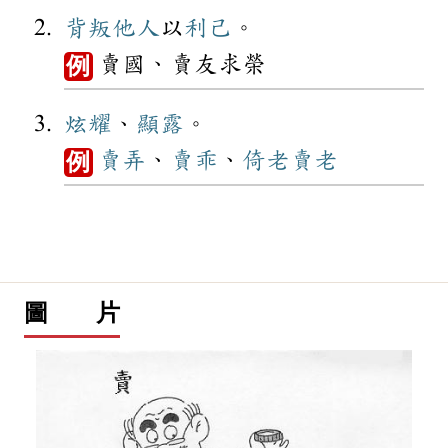
背叛
他人
以
利己
。
賣國、賣友求榮
例
炫耀
、
顯露
。
賣弄
、
賣乖
、
倚老賣老
例
圖 片