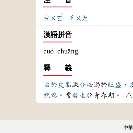
ˊ
ㄘㄨㄛ
ㄔㄨㄤ
漢語拼音
cuó chuāng
釋 義
由於
皮脂
腺
分泌
過於
旺盛
，
疙瘩
。常
發生
於青春期。 △
中華