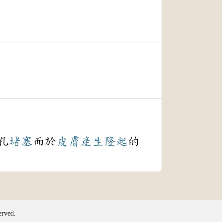
孔
堵塞
而於
皮膚
產生
隆起
的
erved.