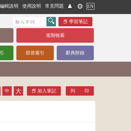
⚙️
編輯說明
使用說明
常見問題
👤
EN
學習筆記
進階檢索
引
部首索引
辭典附錄
大
中
加入筆記
列 印