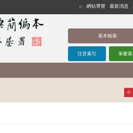
網站導覽
最新消息
:::
基本檢索
注音索引
筆畫索
小