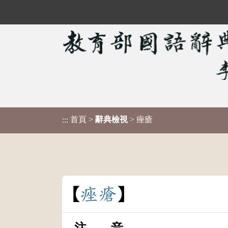
首頁
>
辭典檢視
> 痤瘡
:::
痤
瘡
注 音