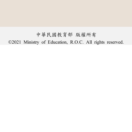
中華民國教育部 版權所有
©2021 Ministry of Education, R.O.C. All rights reserved.
︿
:::
個資法及隱私聲明
|
辭典公眾授權網
|
意見交流
|
網網相連
三峽總院區地址：新北市三峽區三樹路2號、
臺北院區地址：臺北市大安區和平東路一段179號、
回頂端
臺中院區地址：臺中市豐原區師範街67號
電話總機：
(02)7740-7890
、
傳真：(02)7740-7064、
TANet VoIP：9009-7890
線上人數: 1787