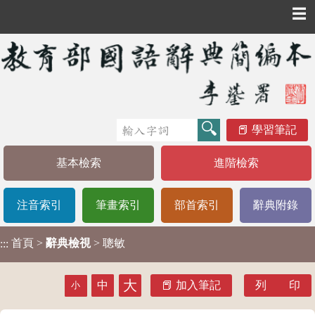
☰
學習筆記
基本檢索
進階檢索
注音索引
筆畫索引
部首索引
辭典附錄
首頁
>
辭典檢視
> 聰敏
:::
大
中
加入筆記
列 印
小