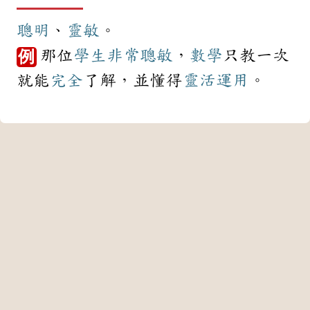
聰明
、
靈敏
。
那位
學生
非常
聰敏
，
數學
只教一次
例
就能
完全
了解，並懂得
靈活
運用
。