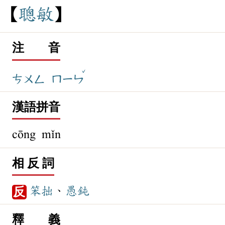
聰
敏
注 音
ˇ
ㄘㄨㄥ
ㄇㄧㄣ
漢語拼音
cōng mǐn
相 反 詞
笨拙
、
愚鈍
反
釋 義