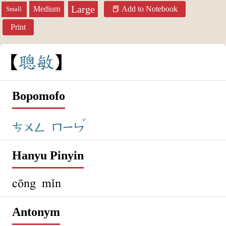
Large
Medium
Add to Notebook
Small
Print
聰
敏
Bopomofo
ˇ
ㄘㄨㄥ
ㄇㄧㄣ
Hanyu Pinyin
cōng mǐn
Antonym