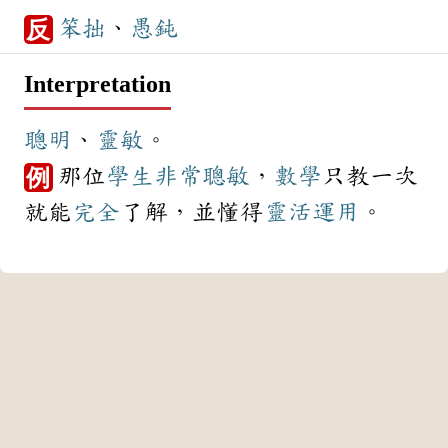
笨拙
、
愚鈍
反
Interpretation
聰明
、
靈敏
。
那位
學生
非常
聰敏
，
數學
只教一次
例
就能
完全
了解，並懂得
靈活
運用
。