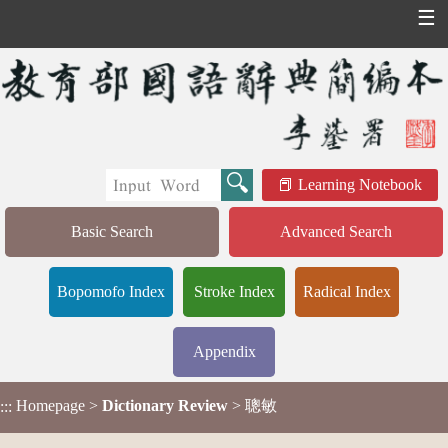
☰
Learning Notebook
Basic Search
Advanced Search
Bopomofo Index
Stroke Index
Radical Index
Appendix
Homepage
>
Dictionary Review
> 聰敏
:::