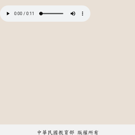
中華民國教育部 版權所有