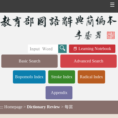
☰
Learning Notebook
Basic Search
Advanced Search
Bopomofo Index
Stroke Index
Radical Index
Appendix
Homepage
>
Dictionary Review
> 每當
:::