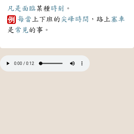
凡是
面臨
某種
時刻
。
每當
上下班的
尖峰
時間
，路上
塞車
例
是
常見
的事。