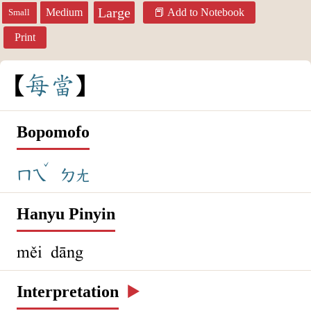
Large
Medium
Add to Notebook
Small
Print
每
當
Bopomofo
ˇ
ㄇㄟ
ㄉㄤ
Hanyu Pinyin
měi dāng
Interpretation
▶️