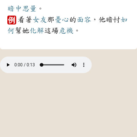
暗中
思量
。
看著
女友
那
憂心
的
面容
，他暗忖
如
例
何
幫她
化解
這場
危機
。