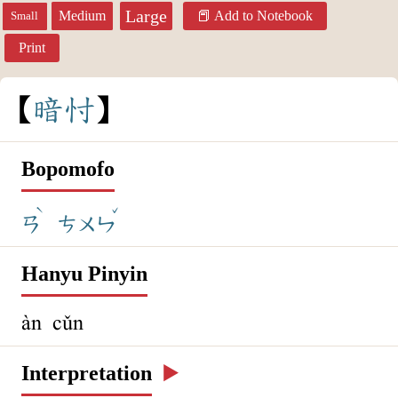
Large
Medium
Add to Notebook
Small
Print
暗
忖
Bopomofo
ˋ
ˇ
ㄢ
ㄘㄨㄣ
Hanyu Pinyin
àn cǔn
Interpretation
▶️