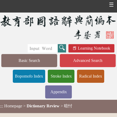
☰
Learning Notebook
Basic Search
Advanced Search
Bopomofo Index
Stroke Index
Radical Index
Appendix
Homepage
>
Dictionary Review
> 暗忖
:::