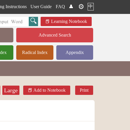
⚙️
中
ng Instructions
User Guide
FAQ
👤
Learning Notebook
Advanced Search
ndex
Radical Index
Appendix
Large
Add to Notebook
Print