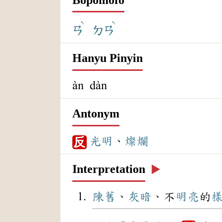
ˋ
ˋ
ㄢ
ㄉㄢ
Hanyu Pinyin
àn dàn
Antonym
光明
、
燦爛
反
Interpretation
▶️
陳舊
、
灰暗
、不
明亮
的