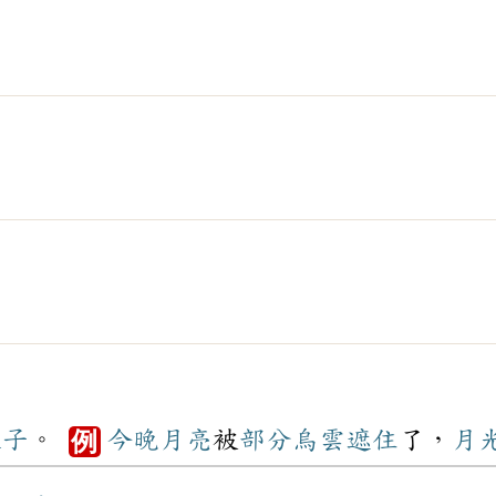
樣子
。
今晚
月亮
被
部分
烏雲
遮住
了，
月
例