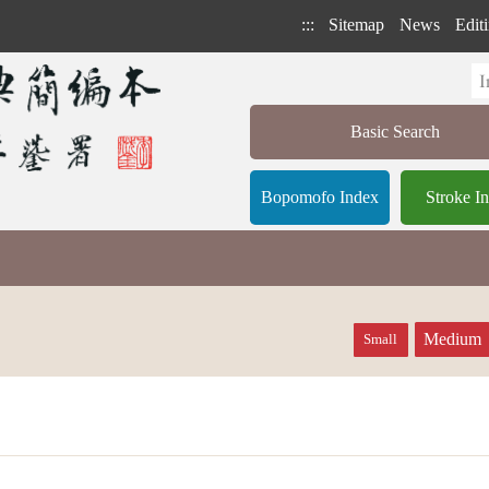
:::
Sitemap
News
Editi
Basic Search
Bopomofo Index
Stroke I
Medium
Small