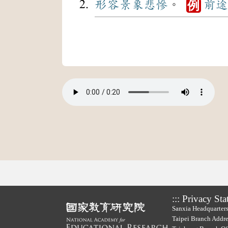
形容
景象
悲慘
。
前途
例
:::
Privacy Sta
Sanxia Headquarters
Taipei Branch Addre