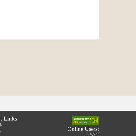
k Links
.)、
Online Users:
.)、
2572