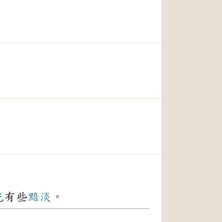
光
有些
黯淡
。