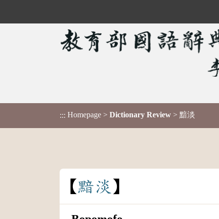
Homepage
>
Dictionary Review
> 黯淡
:::
黯
淡
Bopomofo