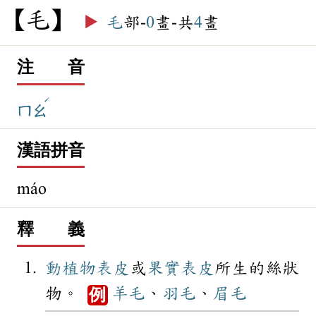
毛
▶️
毛
部-
0
畫-共
4
畫
注 音
ˊ
ㄇㄠ
漢語拼音
máo
釋 義
動植物
表皮
或
果實
表皮
所生的絲狀
物。
羊毛
、
羽毛
、
眉毛
例