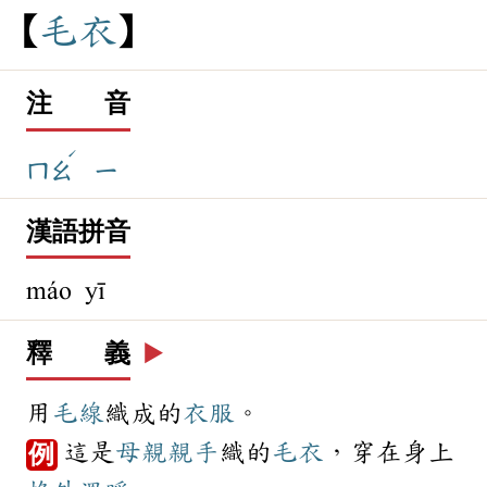
毛
衣
注 音
ˊ
ㄇㄠ
ㄧ
漢語拼音
máo yī
釋 義
▶️
用
毛線
織成的
衣服
。
這是
母親
親手
織的
毛衣
，穿在身上
例