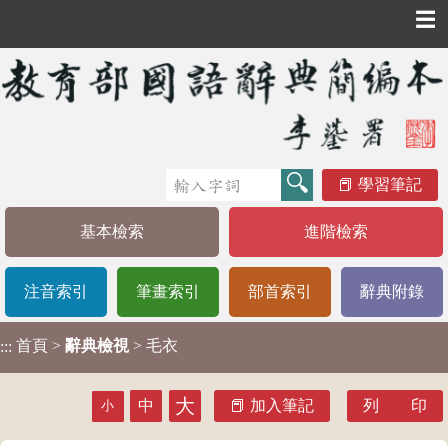
☰
學習筆記
基本檢索
進階檢索
注音索引
筆畫索引
部首索引
辭典附錄
首頁
>
辭典檢視
> 毛衣
:::
大
中
加入筆記
列 印
小