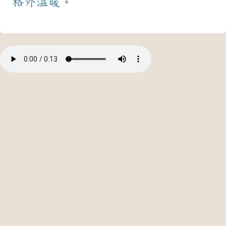
格外
溫暖
。