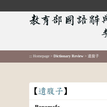
Homepage
>
Dictionary Review
> 遺腹子
:::
遺
腹
子
Bopomofo