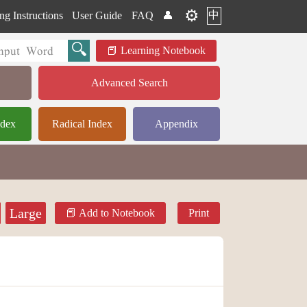
⚙️
中
ng Instructions
User Guide
FAQ
👤
Learning Notebook
Advanced Search
ndex
Radical Index
Appendix
Large
Add to Notebook
Print