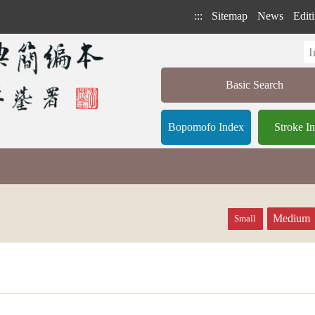
:::
Sitemap
News
Editi
Basic Search
Bopomofo Index
Stroke I
Medium
Small