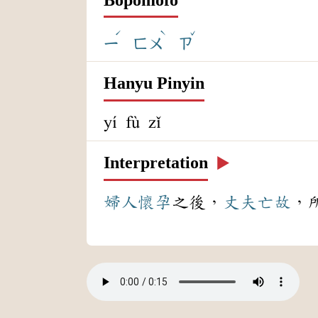
ˊ
ˋ
ˇ
ㄧ
ㄈㄨ
ㄗ
Hanyu Pinyin
yí fù zǐ
Interpretation
▶️
婦人
懷孕
之後，
丈夫
亡故
，