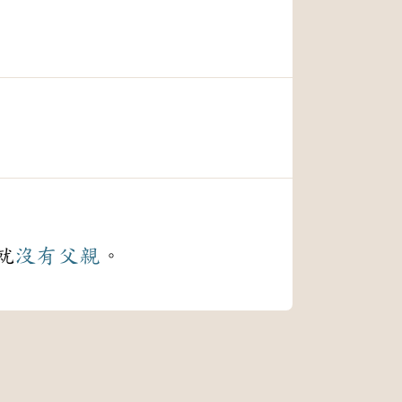
就
沒有
父親
。