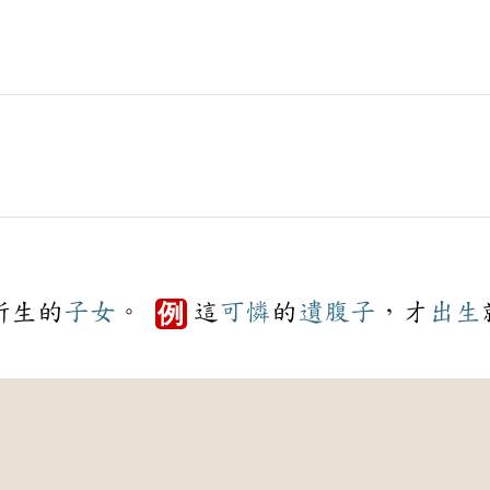
所生的
子女
。
這
可憐
的
遺腹子
，才
出生
例