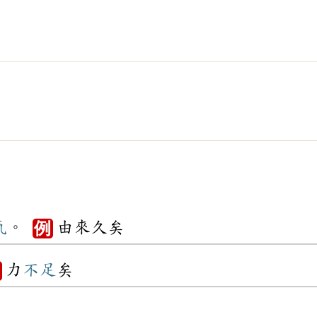
氣
。
由來久矣
例
力
不足
矣
例