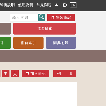
⚙️
編輯說明
使用說明
常見問題
👤
EN
學習筆記
進階檢索
引
部首索引
辭典附錄
大
中
加入筆記
列 印