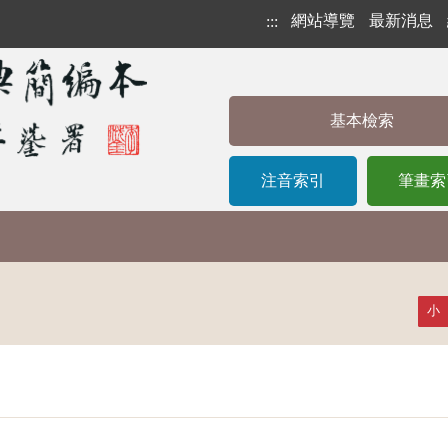
網站導覽
最新消息
:::
基本檢索
注音索引
筆畫索
小