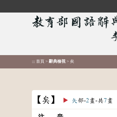
首頁
>
辭典檢視
> 矣
:::
矣
▶️
矢
部-
2
畫-共
7
畫
注 音