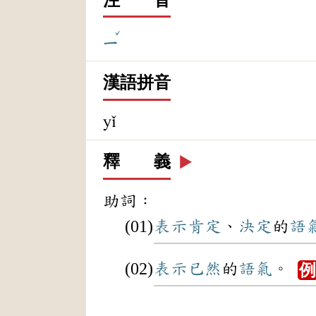
ˇ
ㄧ
漢語拼音
yǐ
釋 義
▶️
助詞：
表示
肯定
、
決定
的
語
表示
已然
的
語氣
。