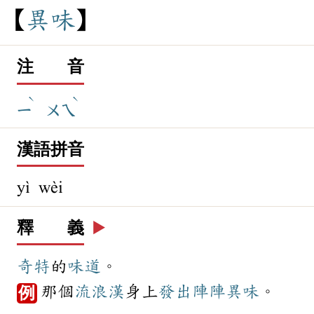
異
味
注 音
ˋ
ˋ
ㄧ
ㄨㄟ
漢語拼音
yì wèi
釋 義
▶️
奇特
的
味道
。
那個
流浪漢
身上
發出
陣陣
異味
。
例