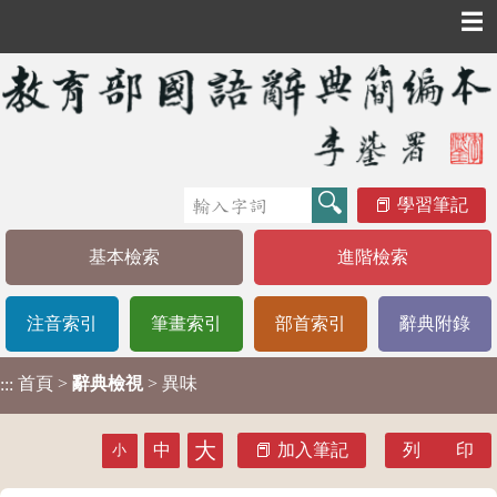
☰
學習筆記
基本檢索
進階檢索
注音索引
筆畫索引
部首索引
辭典附錄
首頁
>
辭典檢視
> 異味
:::
大
中
加入筆記
列 印
小