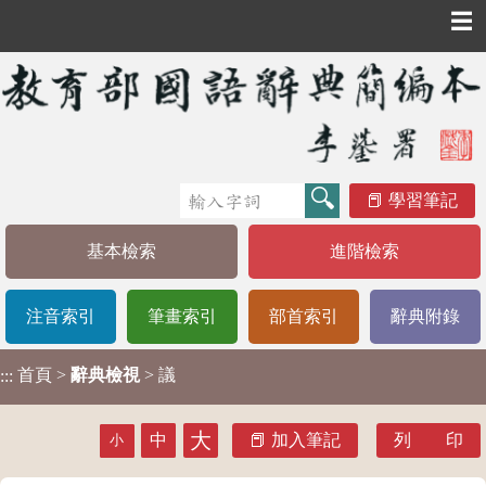
☰
學習筆記
基本檢索
進階檢索
注音索引
筆畫索引
部首索引
辭典附錄
首頁
>
辭典檢視
> 議
:::
大
中
加入筆記
列 印
小