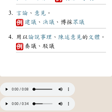
言論
、
意見
。
建議
、
決議
、博採
眾議
例
用以
論說
事理
、
陳述
意見
的
文體
。
奏議、駁議
例