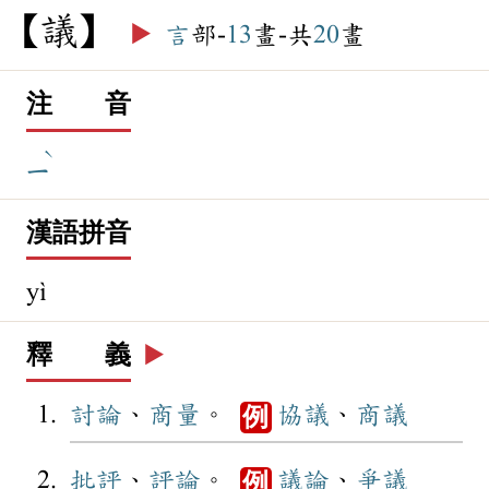
議
▶️
言
部-
13
畫-共
20
畫
注 音
ˋ
ㄧ
漢語拼音
yì
釋 義
▶️
討論
、
商量
。
協議
、
商議
例
批評
、
評論
。
議論
、
爭議
例