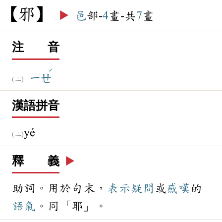
邪
▶️
邑
部-
4
畫-共
7
畫
注 音
ˊ
ㄧㄝ
漢語拼音
yé
釋 義
▶️
助詞。用於句末，
表示
疑問
或
感嘆
的
語氣
。同「耶」。