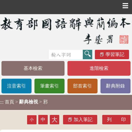
☰
學習筆記
基本檢索
進階檢索
注音索引
筆畫索引
部首索引
辭典附錄
首頁
>
辭典檢視
> 邪
:::
大
中
加入筆記
列 印
小