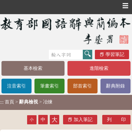
☰
學習筆記
基本檢索
進階檢索
注音索引
筆畫索引
部首索引
辭典附錄
首頁
>
辭典檢視
> 冶煉
:::
大
中
加入筆記
列 印
小