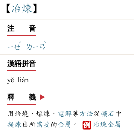
冶
煉
注 音
ˇ
ˋ
ㄧㄝ
ㄌㄧㄢ
漢語拼音
yě liàn
釋 義
▶️
用焙燒、熔煉、
電解
等
方法
從
礦石
中
提煉
出所
需要
的
金屬
。
冶煉
金屬
例