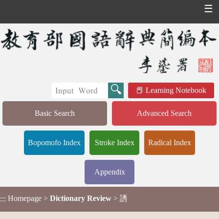
☰
Learning Notebook
Basic Search
Advanced Search
Bopomofo Index
Stroke Index
Radical Index
Appendix
Homepage
>
Dictionary Review
> 誘
:::