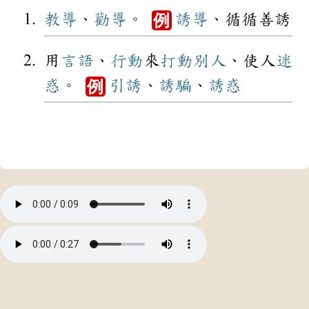
教導
、
勸導
。
誘導
、循循善誘
例
用
言語
、
行動
來
打動
別人
、使人
迷
惑
。
引誘
、
誘騙
、
誘惑
例