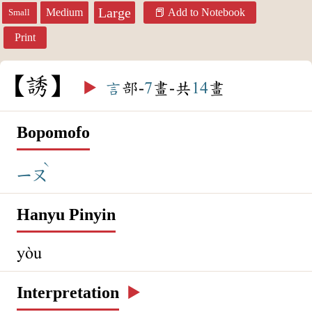
Large
Medium
Add to Notebook
Small
Print
誘
▶️
言
部-
7
畫-共
14
畫
Bopomofo
ˋ
ㄧㄡ
Hanyu Pinyin
yòu
Interpretation
▶️