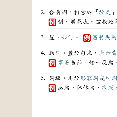
合義詞。相當於「
於是
制，巖邑也，虢叔死
例
豈、
如何
。
塞翁失馬
例
助詞。置於句末，
表示
寒暑
易節，始一反焉
例
詞綴。用於
形容詞
或
副
忽焉、休休焉、
戚戚
例