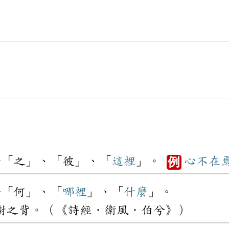
於「之」、「彼」、「
這裡
」。
心不在
例
於「何」、「
哪裡
」、「
什麼
」。
樹之背。（《詩經．衛風．伯兮》）