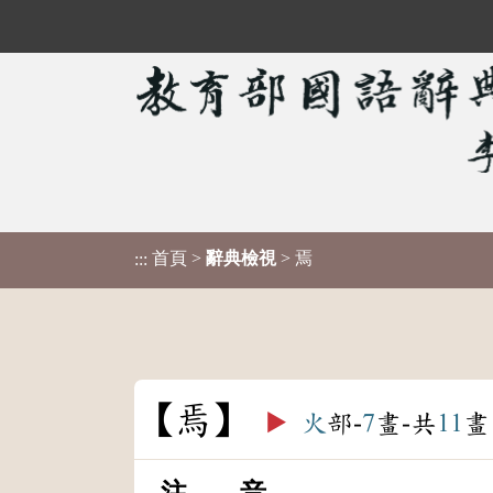
首頁
>
辭典檢視
> 焉
:::
焉
▶️
火
部-
7
畫-共
11
畫
注 音