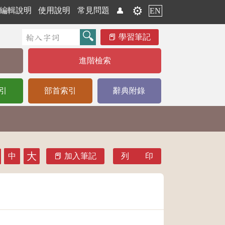
⚙️
編輯說明
使用說明
常見問題
👤
EN
學習筆記
進階檢索
引
部首索引
辭典附錄
大
中
加入筆記
列 印