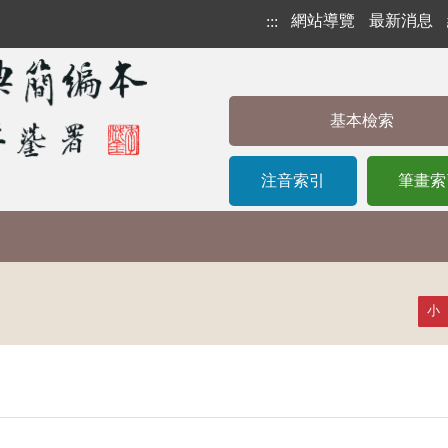
網站導覽
最新消息
:::
基本檢索
注音索引
筆畫索
小