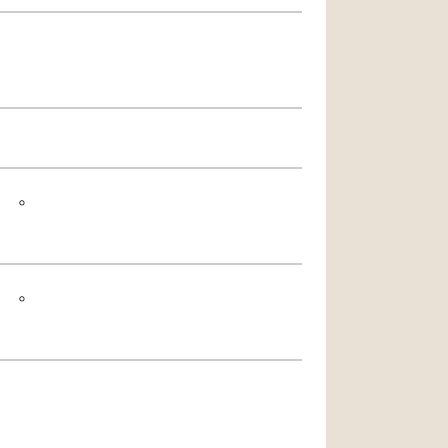
」。
」。