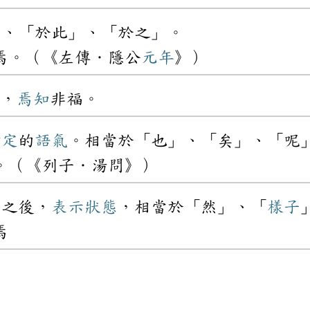
」、「於此」、「於之」。
焉。（《左傳．隱公
元年
》）
，
焉知
非福。
肯定
的
語氣
。相當於「也」、「矣」、「呢
。（《列子．湯問》）
詞
之後，
表示
狀態
，相當於「然」、「
樣子
焉