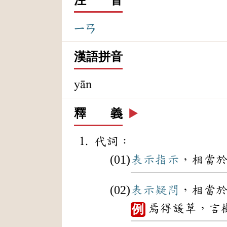
ㄧㄢ
漢語拼音
yān
釋 義
▶️
代詞：
表示
指示
，相當
表示
疑問
，相當
焉得諼草，言
例